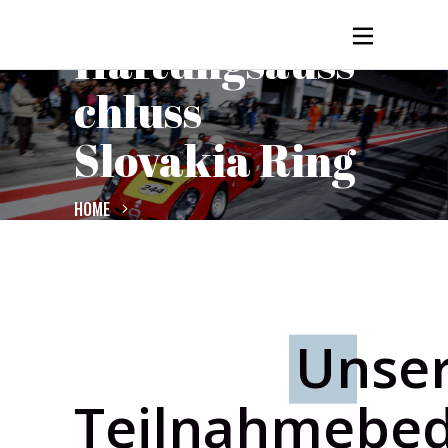
Haftungsauss
Chluss
Slovakia Ring
HOME
HAFTUNGSAUSSCHLUSS SLOVAKIA RING
U
nse
Teilnahmebe